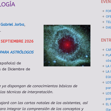
EVEN
LOGÍA
FO
OF
TE
e
Gabriel Jorba
,
DA
.
ENTR
 SEPTIEMBRE 2026
CAR
 PARA ASTRÓLOGOS
PL
có
española) de
LA
 de Diciembre de
LA 
EQU
LOS
ue ya dispongan de conocimientos básicos de
par
las técnicas de interpretación.
LOS
par
ajará con las cartas natales de los asistentes, así
EL 
ara integrar la comprensión de los conceptos y
(Se