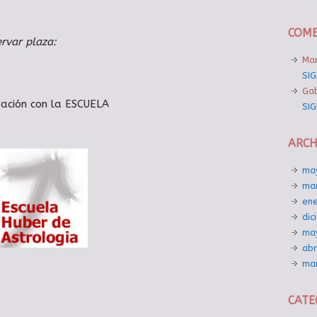
COME
ervar plaza:
Ma
SIG
Gab
ración con la ESCUELA
SIG
ARCH
ma
ma
en
dic
ma
abr
ma
CATE