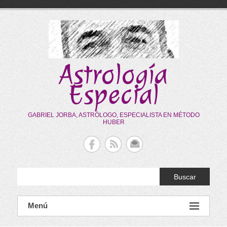
Saltar
al
contenido
Astrología
Especial
GABRIEL JORBA, ASTRÓLOGO, ESPECIALISTA EN MÉTODO
HUBER
Buscar
Menú