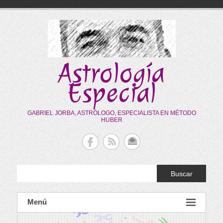
Saltar
al
contenido
Astrología
Especial
GABRIEL JORBA, ASTRÓLOGO, ESPECIALISTA EN MÉTODO
HUBER
Buscar
Menú