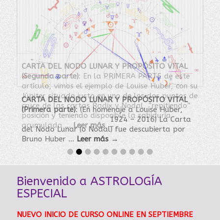
CARTA DEL NODO LUNAR Y PROPÓSITO VITAL
(Segunda parte)
:
En la PRIMERA PARTE de este
artículo, vimos el ejemplo de Louise Huber, con su
Júpiter situado justo en uno de los dos puntos de
CARTA DEL NODO LUNAR Y PROPÓSITO VITAL
cruce de las cartas Radix y Nodal, “repitiendo”
(Primera parte)
:
(En homenaje a Louise Huber,
posición y teniendo disponible la sabiduría
1924 – 2016) La Carta
acumulada …
Leer más →
del Nodo Lunar (o Nodal) fue descubierta por
Bruno Huber …
Leer más →
Bienvenido a ASTROLOGÍA
ESPECIAL
NUEVO INICIO DE CURSO ONLINE EN SEPTIEMBRE